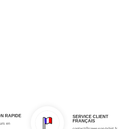
ON RAPIDE
SERVICE CLIENT
FRANÇAIS
ours en
contact@creer-son-tshirt.fr