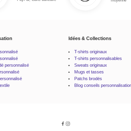
moyenne
sation
Idées & Collections
rsonnalisé
T-shirts originaux
sonnalisé
T-shirts personnalisables
dé personnalisé
Sweats originaux
rsonnalisé
Mugs et tasses
personnalisé
Patchs brodés
extile
Blog conseils personnalisatio