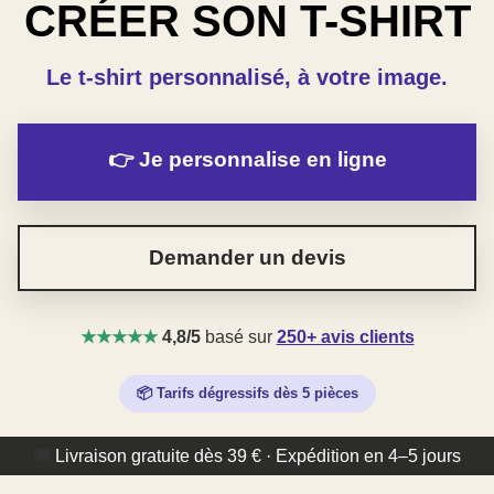
CRÉER SON T-SHIRT
Le t-shirt personnalisé, à votre image.
👉 Je personnalise en ligne
Demander un devis
★★★★★
4,8/5
basé sur
250+ avis clients
📦 Tarifs dégressifs dès 5 pièces
🚚
Livraison gratuite dès 39 € · Expédition en 4–5 jours