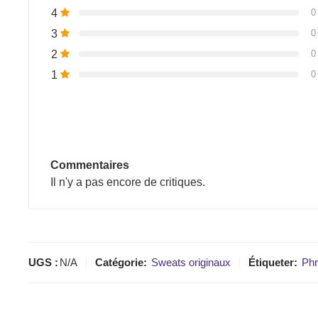
4
0
3
0
2
0
1
0
Commentaires
Il n'y a pas encore de critiques.
UGS :
N/A
Catégorie:
Sweats originaux
Étiqueter:
Ph