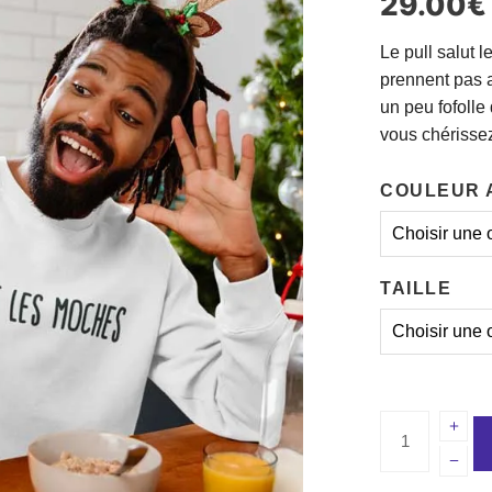
29.00
€
Le pull salut 
prennent pas 
un peu fofoll
vous chérisse
COULEUR 
TAILLE