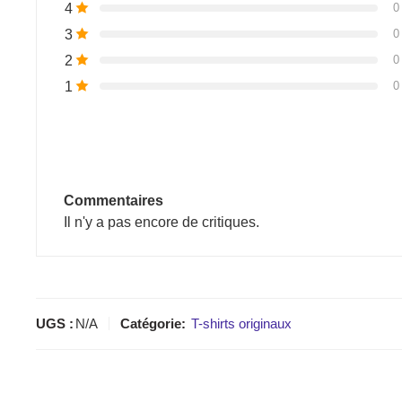
4
0
3
0
2
0
1
0
Commentaires
Il n'y a pas encore de critiques.
UGS :
N/A
Catégorie:
T-shirts originaux