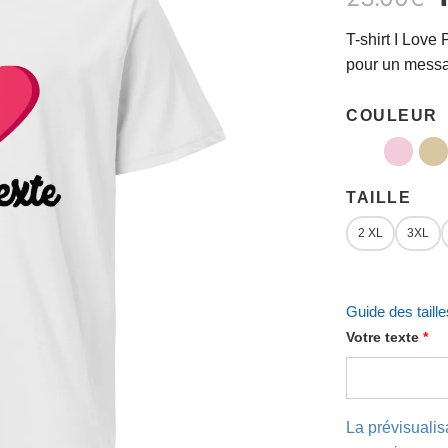
T-shirt I Love
pour un messa
COULEUR
TAILLE
2 XL
3XL
Guide des taille
Votre texte
*
La prévisualis