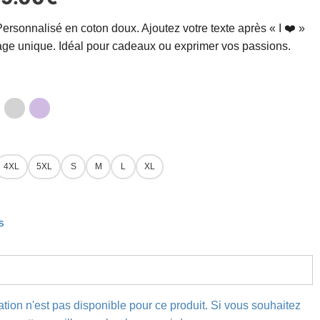
 Personnalisé en coton doux. Ajoutez votre texte après « I ❤️ »
ge unique. Idéal pour cadeaux ou exprimer vos passions.
4XL
5XL
S
M
L
XL
s
ation n'est pas disponible pour ce produit. Si vous souhaitez