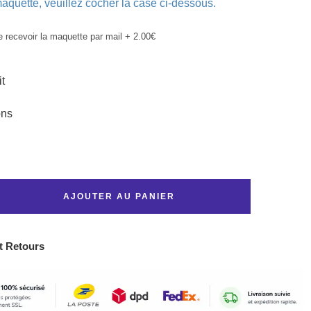
aquette, veuillez cocher la case ci-dessous.
e recevoir la maquette par mail
+
2.00€
it
ons
AJOUTER AU PANIER
t Retours