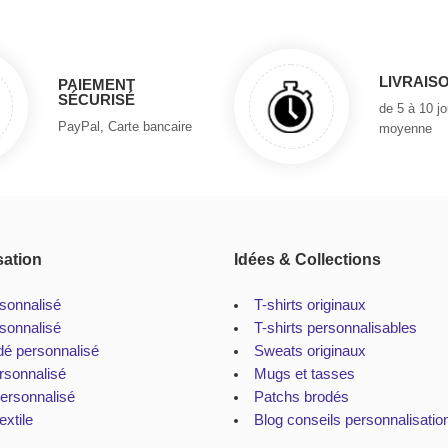
LIVRAIS
PAIEMENT
SÉCURISÉ
de 5 à 10 j
PayPal, Carte bancaire
moyenne
sation
Idées & Collections
rsonnalisé
T-shirts originaux
sonnalisé
T-shirts personnalisables
dé personnalisé
Sweats originaux
rsonnalisé
Mugs et tasses
personnalisé
Patchs brodés
extile
Blog conseils personnalisatio