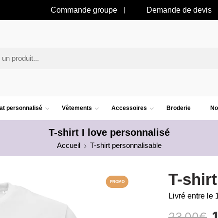
Commande groupe
Demande de devis
t personnalisé
Vêtements
Accessoires
Broderie
No
T-shirt I love personnalisé
Accueil
T-shirt personnalisable
T-shir
PROMO
Livré entre le 
23.00
€