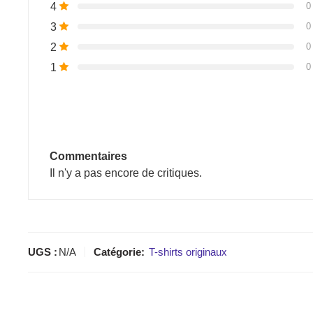
4
0
3
0
2
0
1
0
Commentaires
Il n'y a pas encore de critiques.
UGS :
N/A
Catégorie:
T-shirts originaux