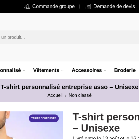
Commande groupe
Demande de devis
onnalisé
Vêtements
Accessoires
Broderie
T-shirt personnalisé entreprise asso – Unisexe
Accueil
Non classé
T-shirt perso
TARIFS DÉGRESSIFS
– Unisexe
Livré entre le 13 août et le 16 