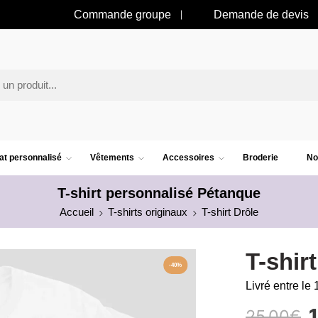
Commande groupe
Demande de devis
t personnalisé
Vêtements
Accessoires
Broderie
No
T-shirt personnalisé Pétanque
Accueil
T-shirts originaux
T-shirt Drôle
T-shir
-40%
Livré entre le 
25.00
€