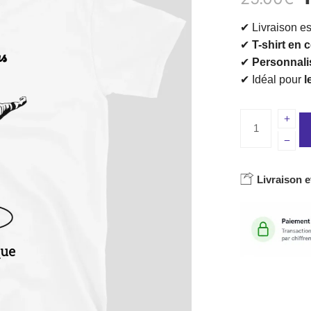
✔ Livraison e
✔
T-shirt en
✔
Personnalis
✔ Idéal pour
l
Livraison e