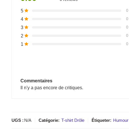
5
0
4
0
3
0
2
0
1
0
Commentaires
Il n'y a pas encore de critiques.
UGS :
N/A
Catégorie:
T-shirt Drôle
Étiqueter:
Humour