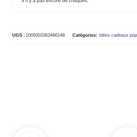
Il n'y a pas encore de critiques.
UGS :
1005003363466148
Catégories:
Idées cadeaux pop 