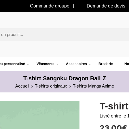
Commande groupe
Demande de devis
t personnalisé
Vêtements
Accessoires
Broderie
No
T-shirt Sangoku Dragon Ball Z
Accueil
T-shirts originaux
T-shirts Manga Anime
T-shir
Livré entre le 
23.00
€