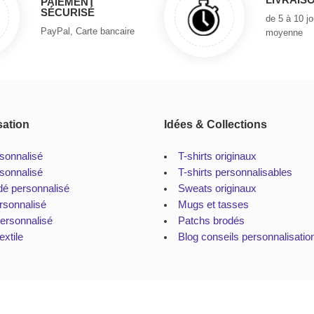
PAIEMENT
SÉCURISÉ
de 5 à 10 j
PayPal, Carte bancaire
moyenne
sation
Idées & Collections
rsonnalisé
T-shirts originaux
sonnalisé
T-shirts personnalisables
dé personnalisé
Sweats originaux
rsonnalisé
Mugs et tasses
personnalisé
Patchs brodés
extile
Blog conseils personnalisatio