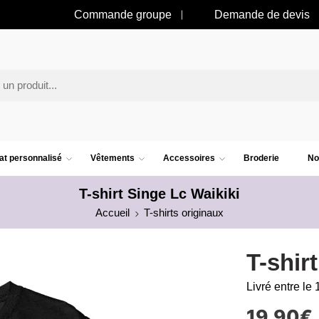
Commande groupe
Demande de devis
t personnalisé
Vêtements
Accessoires
Broderie
No
T-shirt Singe Lc Waikiki
Accueil
T-shirts originaux
T-shir
Livré entre le 
19.90
€