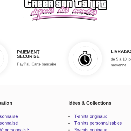
LIVRAIS
PAIEMENT
SÉCURISÉ
de 5 à 10 j
PayPal, Carte bancaire
moyenne
sation
Idées & Collections
rsonnalisé
T-shirts originaux
sonnalisé
T-shirts personnalisables
dé personnalisé
Sweats originaux