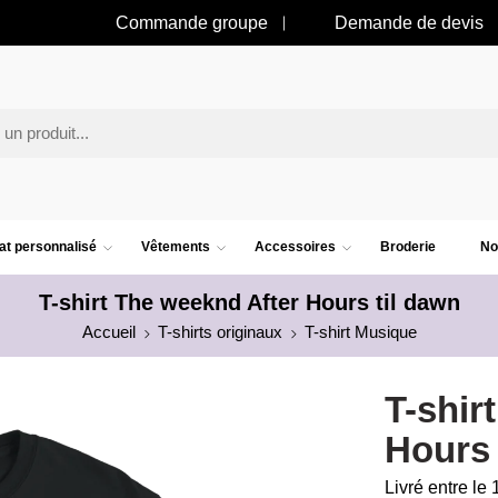
Commande groupe
Demande de devis
t personnalisé
Vêtements
Accessoires
Broderie
No
T-shirt The weeknd After Hours til dawn
Accueil
T-shirts originaux
T-shirt Musique
T-shir
Hours 
Livré entre le 