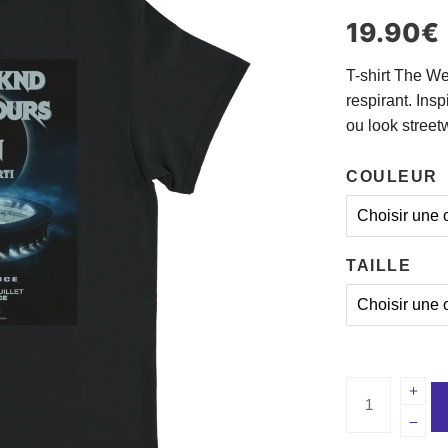
19.90
€
T-shirt The W
respirant. Insp
ou look street
COULEUR
TAILLE