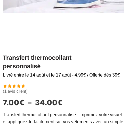
Transfert thermocollant
personnalisé
Livré entre le 14 août et le 17 août - 4,99€ / Offerte dès 39€
(
1
avis client)
Noté
1
5.00
sur 5 basé
7.00
€
–
34.00
€
sur
notation
client
Transfert thermocollant personnalisé : imprimez votre visuel
et appliquez-le facilement sur vos vêtements avec un simple