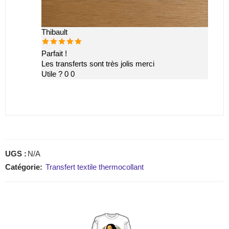
Thibault
Note
5
sur 5
Parfait !
Les transferts sont très jolis merci
Utile ?
0
0
UGS :
N/A
Catégorie:
Transfert textile thermocollant