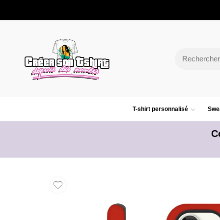
T-shirt personnalisé
Swea
C