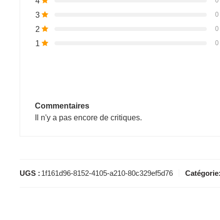
4
0
3
0
2
0
1
0
Commentaires
Il n'y a pas encore de critiques.
UGS :
1f161d96-8152-4105-a210-80c329ef5d76
Catégorie