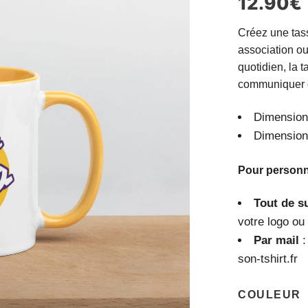
12.90
€
Créez une tass
association ou 
quotidien, la 
communiquer 
Dimension
Dimension
Pour personna
Tout de su
votre logo ou
Par mail
:
son-tshirt.fr
COULEUR