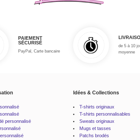
LIVRAIS
PAIEMENT
SÉCURISÉ
de 5 à 10 j
PayPal, Carte bancaire
moyenne
sation
Idées & Collections
rsonnalisé
T-shirts originaux
sonnalisé
T-shirts personnalisables
dé personnalisé
Sweats originaux
rsonnalisé
Mugs et tasses
personnalisé
Patchs brodés